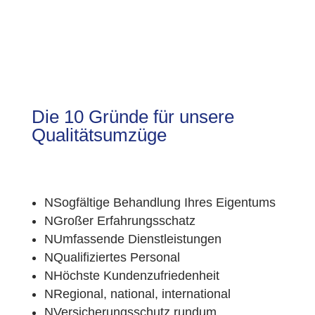
Die 10 Gründe für unsere
Qualitätsumzüge
N
Sogfältige Behandlung Ihres Eigentums
N
Großer Erfahrungsschatz
N
Umfassende Dienstleistungen
N
Qualifiziertes Personal
N
Höchste Kundenzufriedenheit
N
Regional, national, international
N
Versicherungsschutz rundum