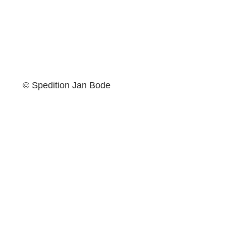
Live-Tracker
Kleinanzeigen
© Spedition Jan Bode