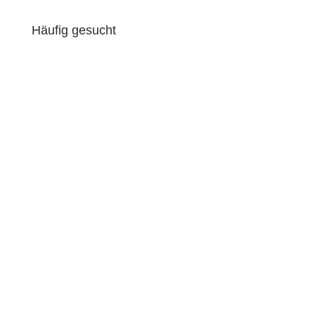
Schwerlasttransport
Häufig gesucht
Umzug Hamburg
Umzug Lübeck
Umzug Lüneburg
Umzug Reinbek
Umzug Stade
Umzug Norderstedt
Umzug Hamburg Berlin
Umzugsunternehmen Harburg