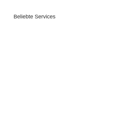
Kontakt
Beliebte Services
Firmenumzug
Privatumzug
Studentenumzug
Seniorenumzug
Küchentransport
Fuhrpark
Transportversicherung