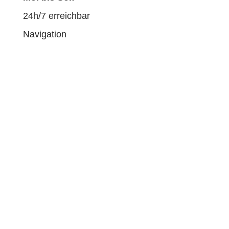
24h/7 erreichbar
Navigation
Umzug
Einlagern
Service
Transport
Freie Stellen
Ausbildung
Über uns