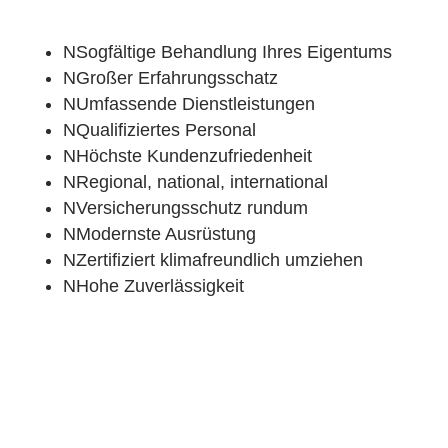
N
Sogfältige Behandlung Ihres Eigentums
N
Großer Erfahrungsschatz
N
Umfassende Dienstleistungen
N
Qualifiziertes Personal
N
Höchste Kundenzufriedenheit
N
Regional, national, international
N
Versicherungsschutz rundum
N
Modernste Ausrüstung
N
Zertifiziert klimafreundlich umziehen
N
Hohe Zuverlässigkeit