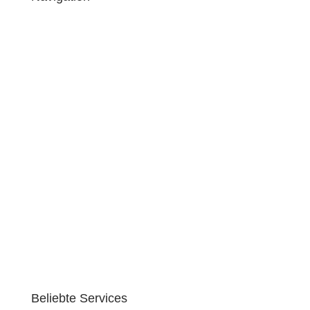
Umzug
Einlagern
Service
Transport
Freie Stellen
Ausbildung
Über uns
Kontakt
Beliebte Services