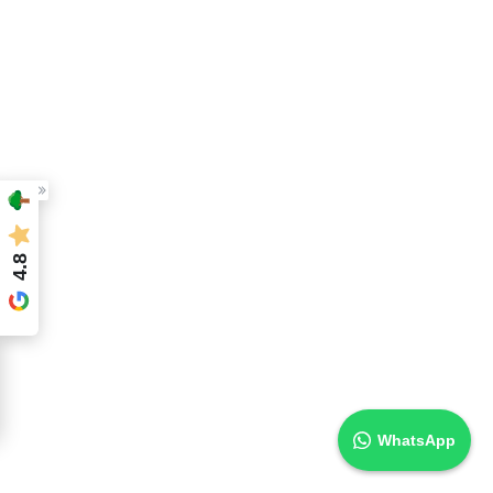
LKW KRAN
ENTRÜMPELUNGEN
ENDREINIGUNG
4.8
WINTERDIENST
TRANSPORTVERSICHERUNG
WhatsApp
DOWNLOADS