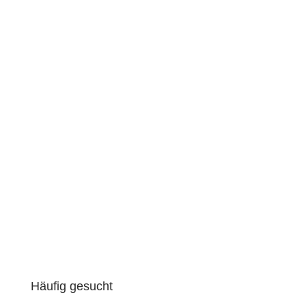
Firmenumzug
Privatumzug
Studentenumzug
Seniorenumzug
Küchentransport
Fuhrpark
Transportversicherung
Schwerlasttransport
Häufig gesucht